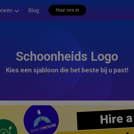
rieën
Blog
Huur ons in
Schoonheids Logo
Kies een sjabloon die het beste bij u past!
Hire a