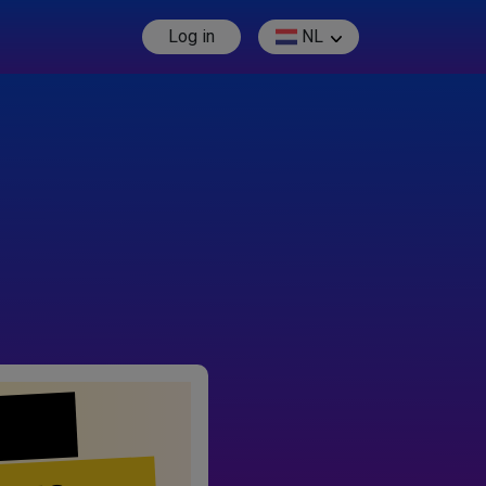
Log in
NL