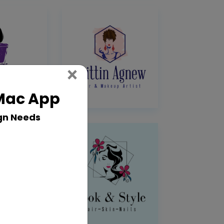
Close
×
 Mac App
gn Needs