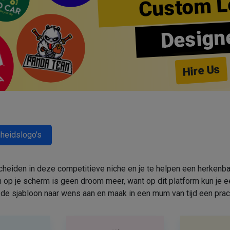
Custom L
Design
Hire Us
heidslogo's
cheiden in deze competitieve niche en je te helpen een herkenbar
 op je scherm is geen droom meer, want op dit platform kun j
de sjabloon naar wens aan en maak in een mum van tijd een prac