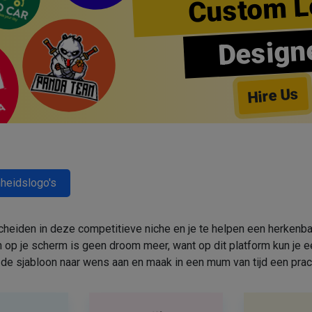
Custom L
Design
Hire Us
heidslogo's
cheiden in deze competitieve niche en je te helpen een herkenbar
 op je scherm is geen droom meer, want op dit platform kun j
de sjabloon naar wens aan en maak in een mum van tijd een prac