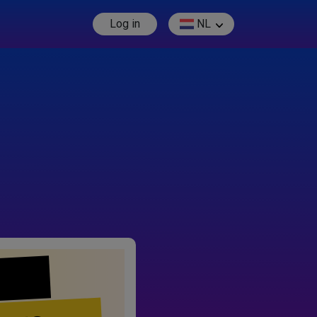
Log in
NL