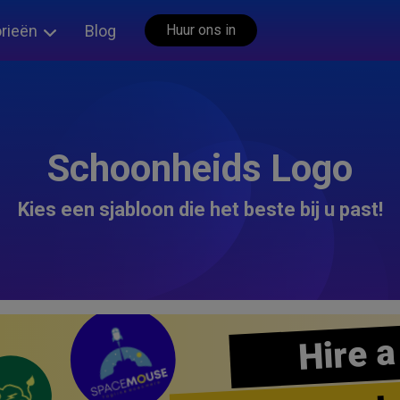
rieën
Blog
Huur ons in
Schoonheids Logo
Kies een sjabloon die het beste bij u past!
Hire a