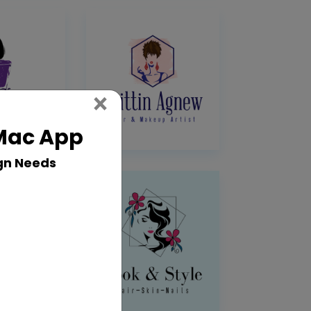
Close
×
 Mac App
gn Needs