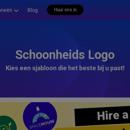
rieën
Blog
Huur ons in
Schoonheids Logo
Kies een sjabloon die het beste bij u past!
Hire a