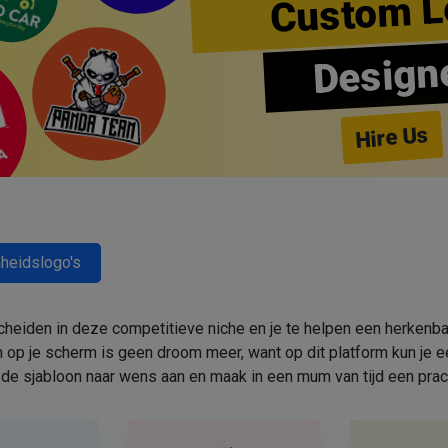
Custom L
Design
Hire Us
heidslogo's
cheiden in deze competitieve niche en je te helpen een herkenbar
 op je scherm is geen droom meer, want op dit platform kun j
de sjabloon naar wens aan en maak in een mum van tijd een prac