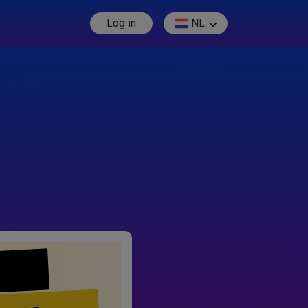
Log in
NL