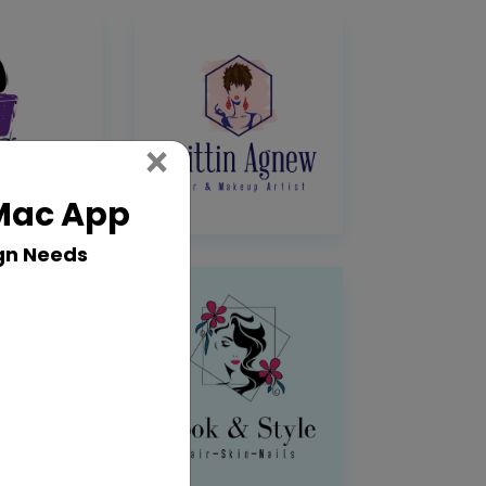
Close
×
 Mac App
gn Needs