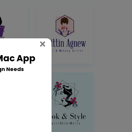
Close
×
 Mac App
gn Needs