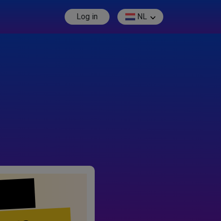
Log in
NL