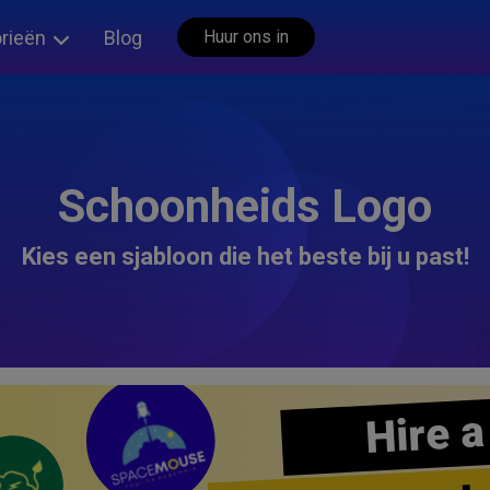
rieën
Blog
Huur ons in
Schoonheids Logo
Kies een sjabloon die het beste bij u past!
Hire a