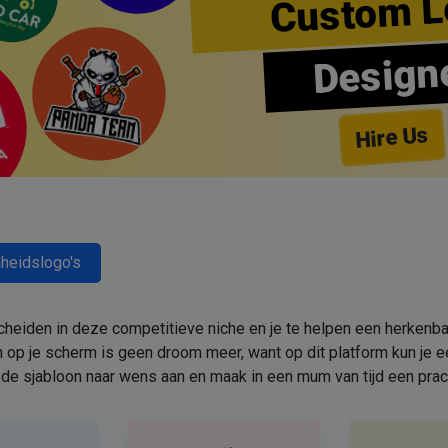
Custom L
Design
Hire Us
heidslogo's
cheiden in deze competitieve niche en je te helpen een herkenbar
 op je scherm is geen droom meer, want op dit platform kun j
de sjabloon naar wens aan en maak in een mum van tijd een prac