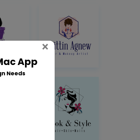
Close
×
 Mac App
gn Needs