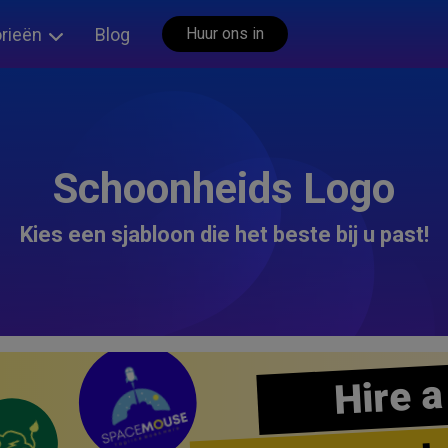
rieën
Blog
Huur ons in
Schoonheids Logo
Kies een sjabloon die het beste bij u past!
Hire a