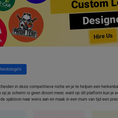
Custom L
Design
Hire Us
heidslogo's
cheiden in deze competitieve niche en je te helpen een herkenbar
 op je scherm is geen droom meer, want op dit platform kun j
de sjabloon naar wens aan en maak in een mum van tijd een prac