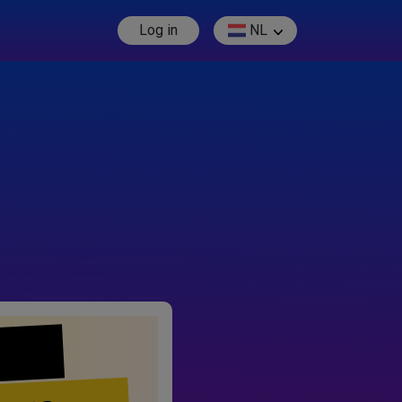
Log in
NL