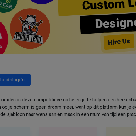
Custom L
Design
Hire Us
heidslogo's
cheiden in deze competitieve niche en je te helpen een herkenbar
 op je scherm is geen droom meer, want op dit platform kun j
de sjabloon naar wens aan en maak in een mum van tijd een prac