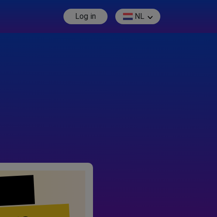
Log in
NL