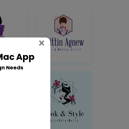
Close
×
 Mac App
gn Needs