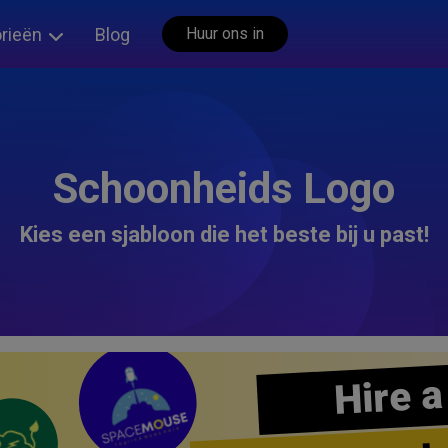
rieën
Blog
Huur ons in
Schoonheids Logo
Kies een sjabloon die het beste bij u past!
Hire a