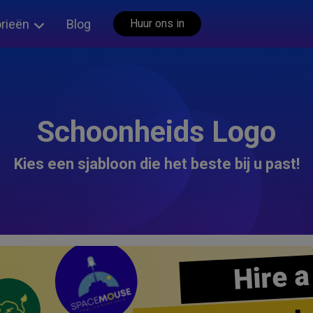
rieën
Blog
Huur ons in
Schoonheids Logo
Kies een sjabloon die het beste bij u past!
Hire a