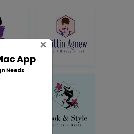
Close
×
 Mac App
gn Needs