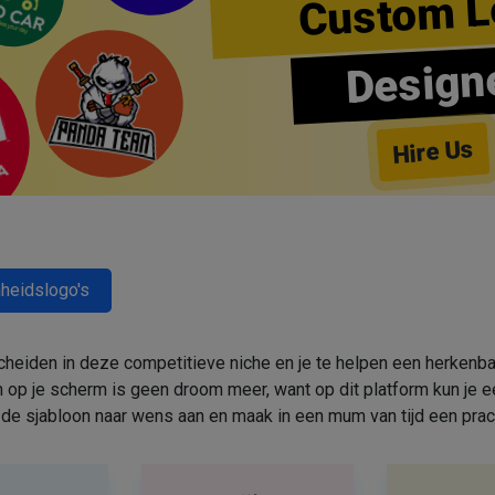
Custom L
Design
Hire Us
heidslogo's
cheiden in deze competitieve niche en je te helpen een herkenbar
 op je scherm is geen droom meer, want op dit platform kun j
de sjabloon naar wens aan en maak in een mum van tijd een prac