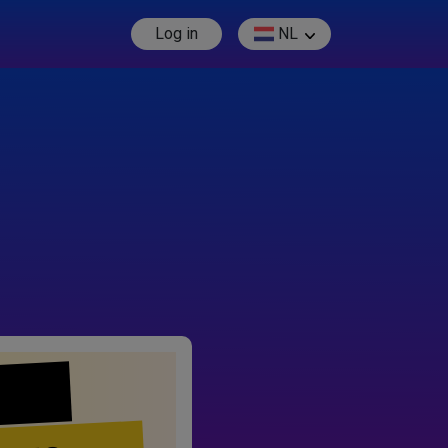
Log in
NL