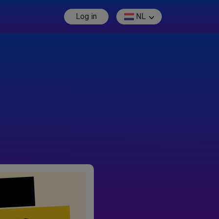
Log in
NL