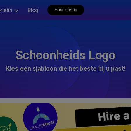
rieën
Blog
Huur ons in
Schoonheids Logo
Kies een sjabloon die het beste bij u past!
Hire a