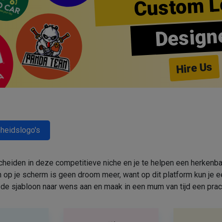
Custom L
Design
Hire Us
heidslogo's
cheiden in deze competitieve niche en je te helpen een herkenbar
 op je scherm is geen droom meer, want op dit platform kun j
de sjabloon naar wens aan en maak in een mum van tijd een prac