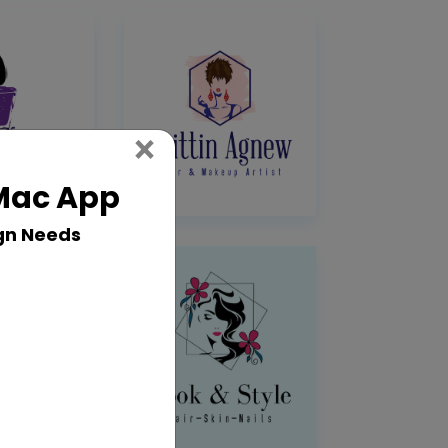
Close
×
 Mac App
gn Needs