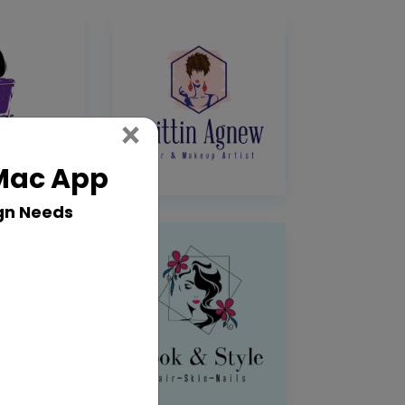
Close
×
 Mac App
gn Needs