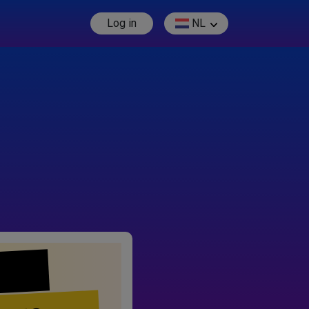
Log in
NL