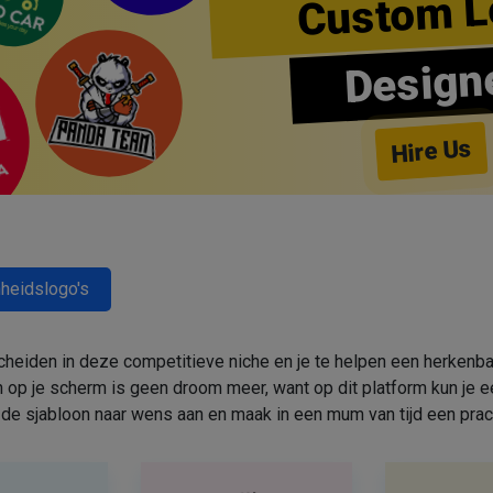
Custom L
Design
Hire Us
heidslogo's
cheiden in deze competitieve niche en je te helpen een herkenbar
 op je scherm is geen droom meer, want op dit platform kun j
de sjabloon naar wens aan en maak in een mum van tijd een prac