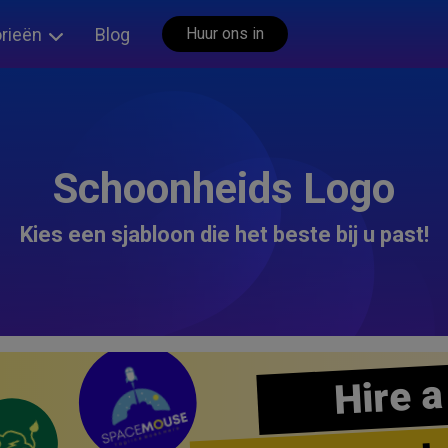
rieën
Blog
Huur ons in
Schoonheids Logo
Kies een sjabloon die het beste bij u past!
Hire a