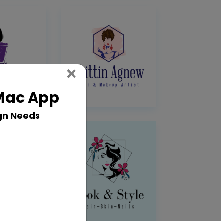
Close
×
 Mac App
gn Needs