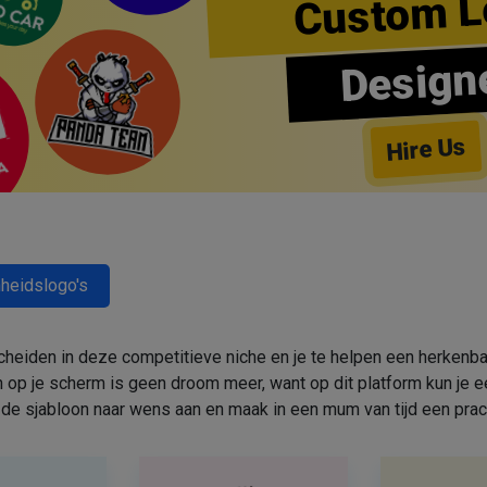
Custom L
Design
Hire Us
heidslogo's
cheiden in deze competitieve niche en je te helpen een herkenbar
 op je scherm is geen droom meer, want op dit platform kun j
de sjabloon naar wens aan en maak in een mum van tijd een prac