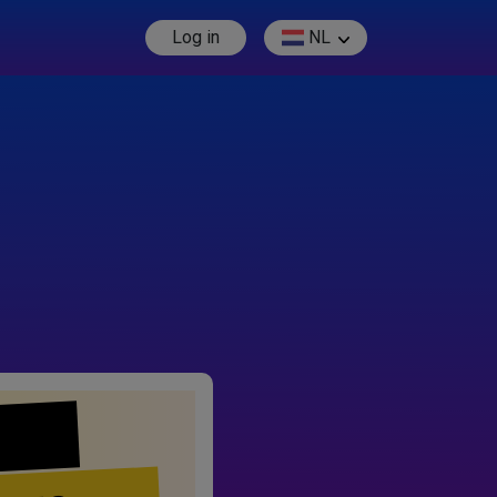
Log in
NL