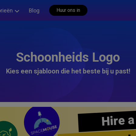
rieën
Blog
Huur ons in
Schoonheids Logo
Kies een sjabloon die het beste bij u past!
Hire a