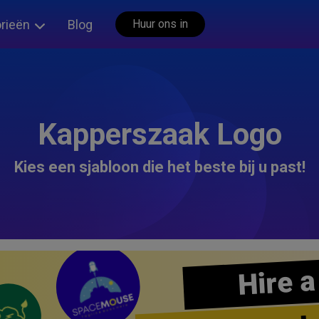
rieën
Blog
Huur ons in
Kapperszaak Logo
Kies een sjabloon die het beste bij u past!
Hire a