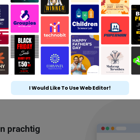
I Would Like To Use Web Editor!
n prachtig