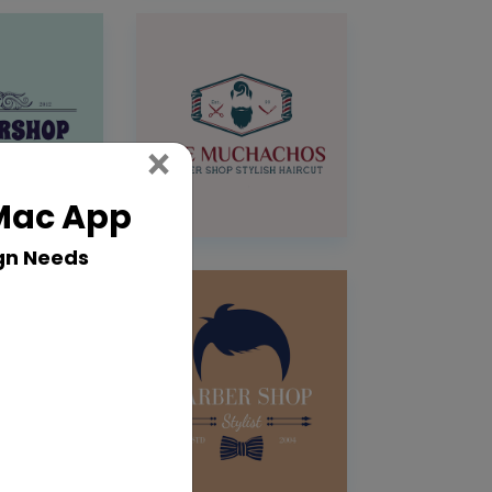
Close
×
 Mac App
gn Needs