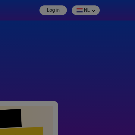
Log in
NL