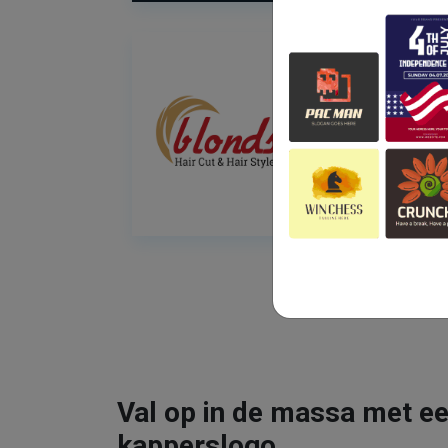
Val op in de massa met ee
kapperslogo