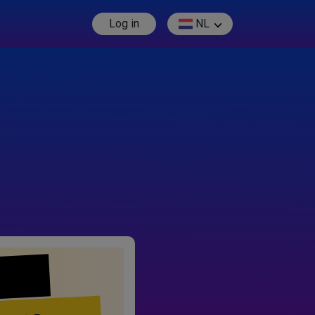
Log in
NL