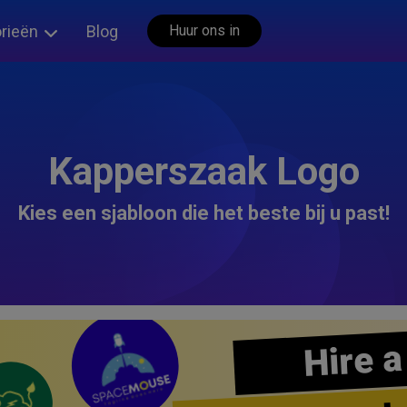
rieën
Blog
Huur ons in
Kapperszaak Logo
Kies een sjabloon die het beste bij u past!
Hire a