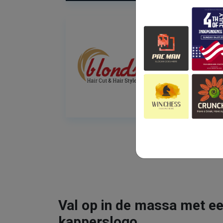
Val op in de massa met ee
kapperslogo