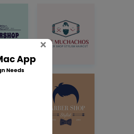
Close
×
 Mac App
gn Needs