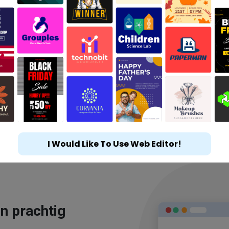
I Would Like To Use Web Editor!
n prachtig