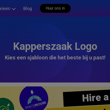
rieën
Blog
Huur ons in
Kapperszaak Logo
Kies een sjabloon die het beste bij u past!
Hire a