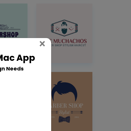
Close
×
 Mac App
gn Needs