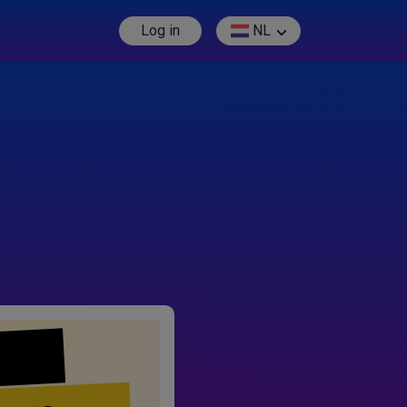
Log in
NL