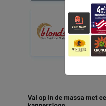
Val op in de massa met ee
kapperslogo