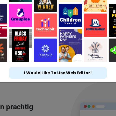
I Would Like To Use Web Editor!
n prachtig