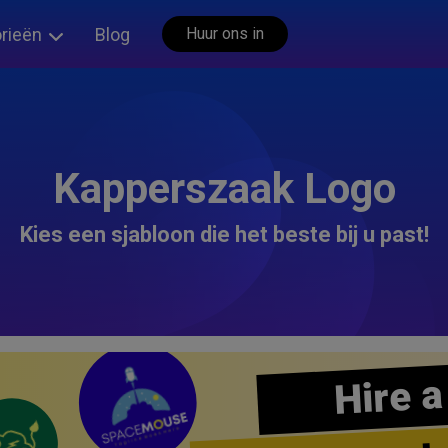
rieën
Blog
Huur ons in
Kapperszaak Logo
Kies een sjabloon die het beste bij u past!
Hire a