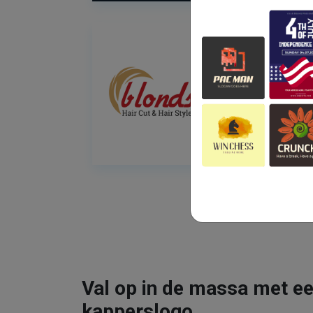
Val op in de massa met ee
kapperslogo