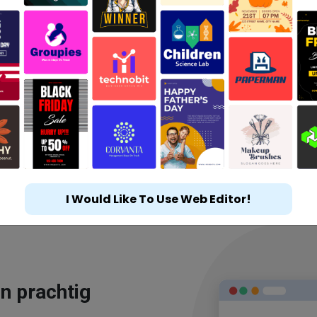
I Would Like To Use Web Editor!
n prachtig