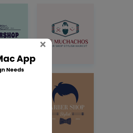
Close
×
 Mac App
gn Needs