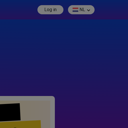
Log in
NL