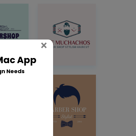
Close
×
 Mac App
gn Needs