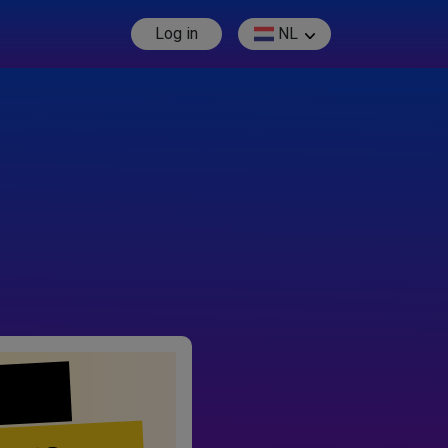
Log in
NL