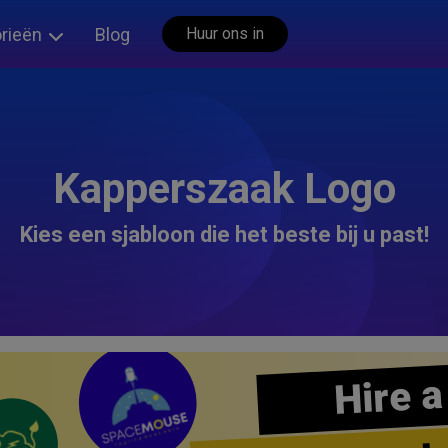
rieën
Blog
Huur ons in
Kapperszaak Logo
Kies een sjabloon die het beste bij u past!
Hire a