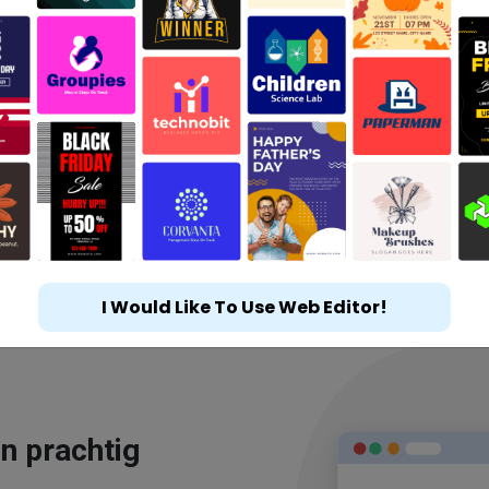
I Would Like To Use Web Editor!
n prachtig