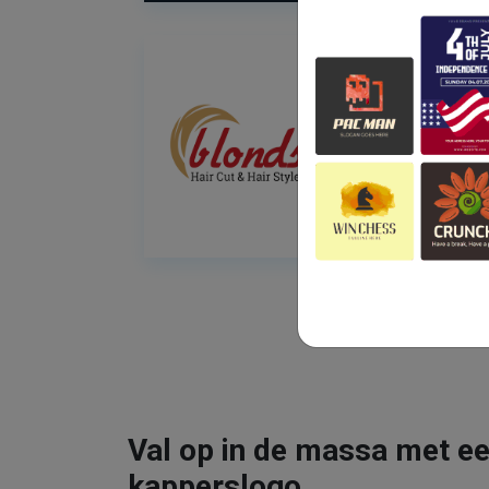
Val op in de massa met ee
kapperslogo