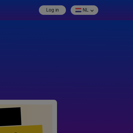
Log in
NL