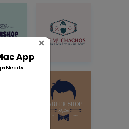
Close
×
 Mac App
gn Needs