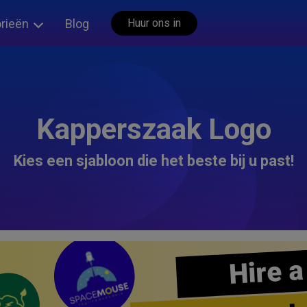
rieën
Blog
Huur ons in
Kapperszaak Logo
Kies een sjabloon die het beste bij u past!
Hire a