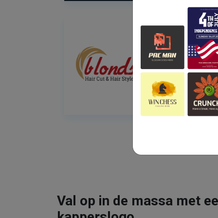
Val op in de massa met ee
kapperslogo