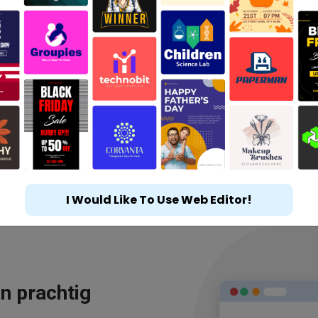
I Would Like To Use Web Editor!
n prachtig