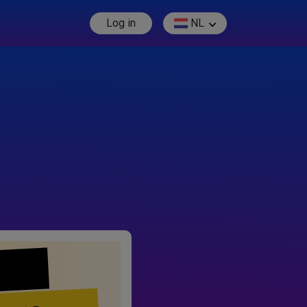
Log in
NL