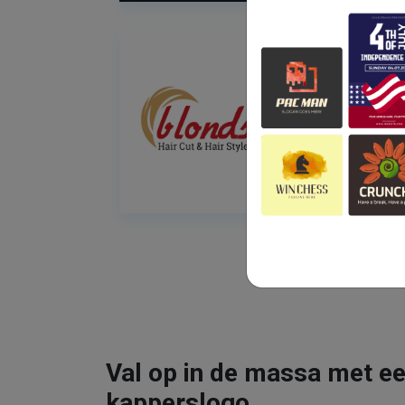
Val op in de massa met ee
kapperslogo