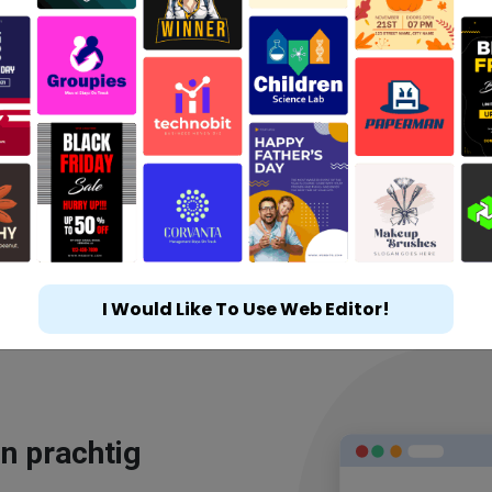
I Would Like To Use Web Editor!
n prachtig