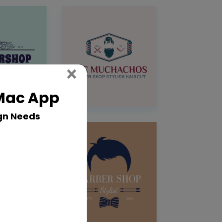
Close
×
 Mac App
gn Needs