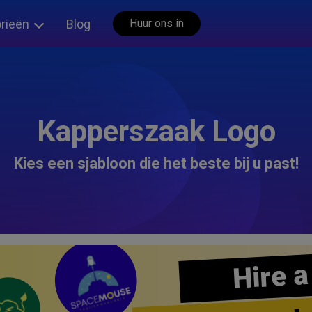
rieën
Blog
Huur ons in
Kapperszaak Logo
Kies een sjabloon die het beste bij u past!
Hire a