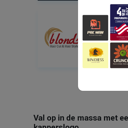
Val op in de massa met ee
kapperslogo