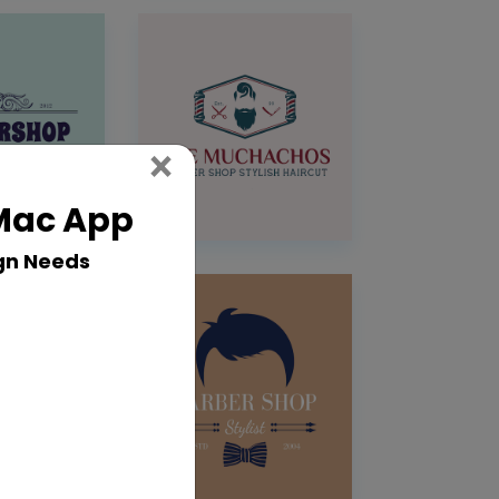
Close
×
 Mac App
gn Needs