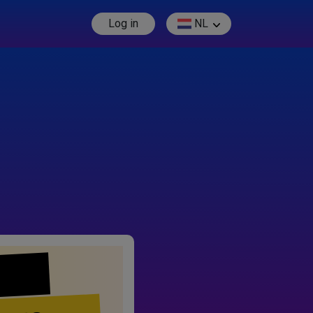
Log in
NL