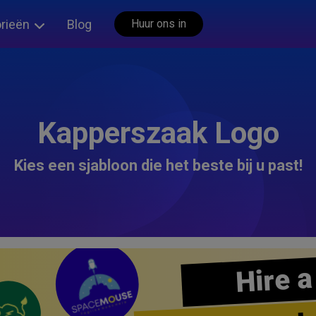
rieën
Blog
Huur ons in
Kapperszaak Logo
Kies een sjabloon die het beste bij u past!
Hire a