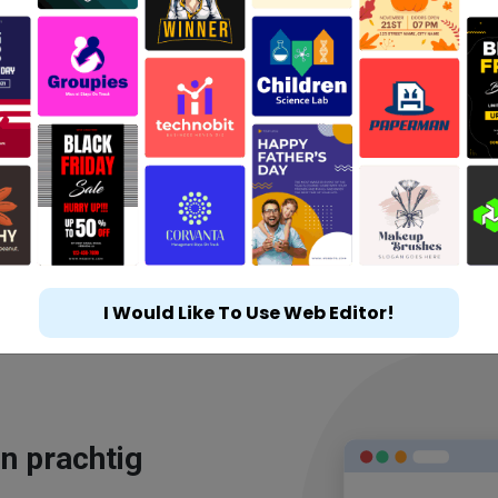
I Would Like To Use Web Editor!
n prachtig