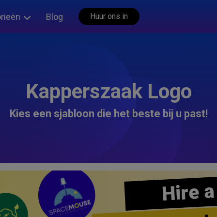
rieën
Blog
Huur ons in
Kapperszaak Logo
Kies een sjabloon die het beste bij u past!
Hire a