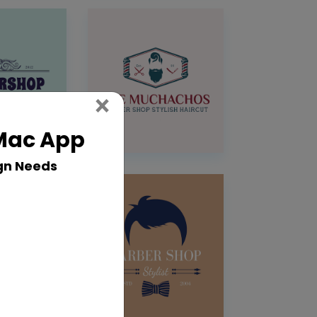
Close
×
 Mac App
gn Needs