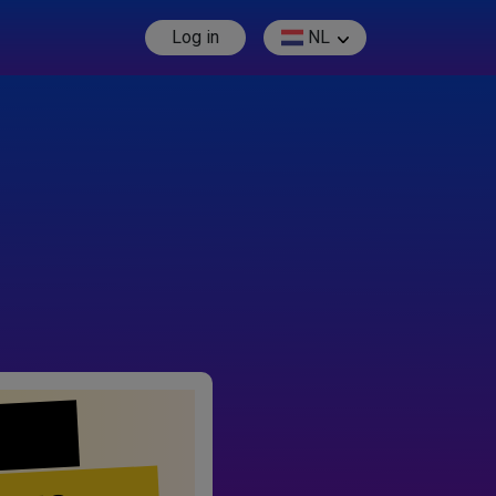
Log in
NL