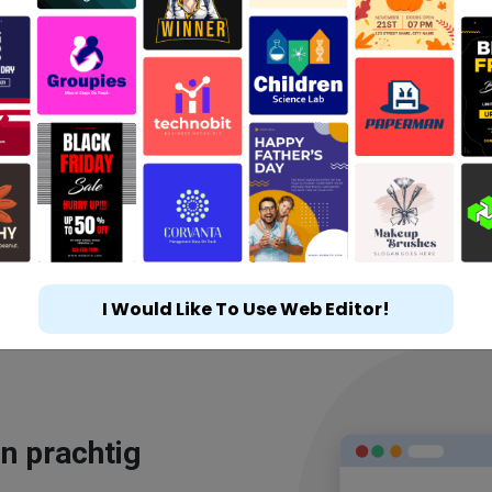
I Would Like To Use Web Editor!
n prachtig