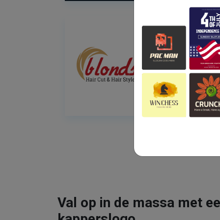
Val op in de massa met ee
kapperslogo