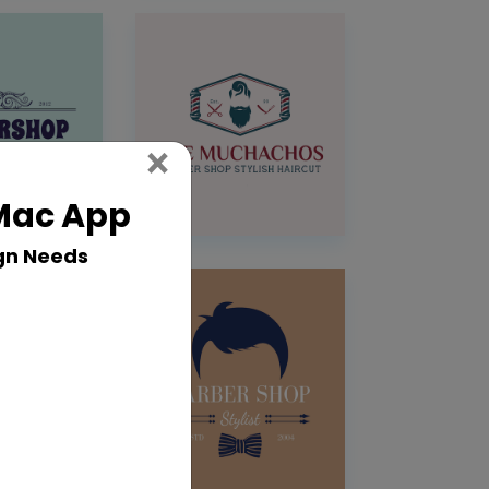
Close
×
 Mac App
gn Needs