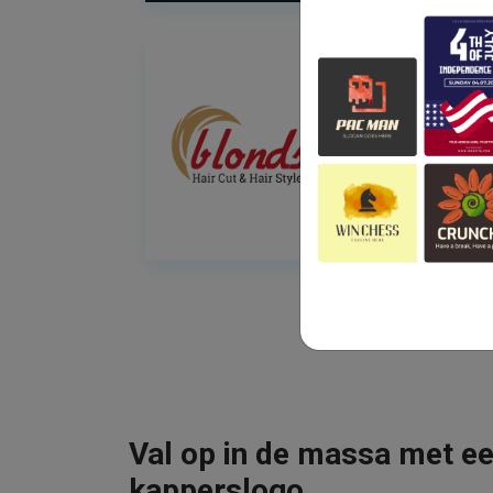
Val op in de massa met ee
kapperslogo