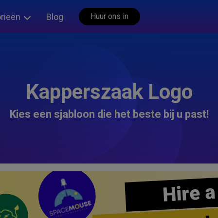
rieën
Blog
Huur ons in
Kapperszaak Logo
Kies een sjabloon die het beste bij u past!
Hire a