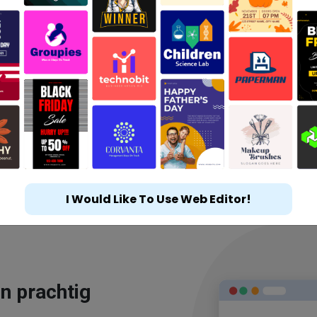
I Would Like To Use Web Editor!
n prachtig