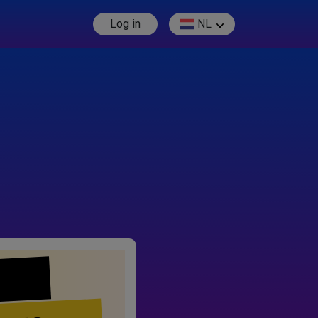
Log in
NL