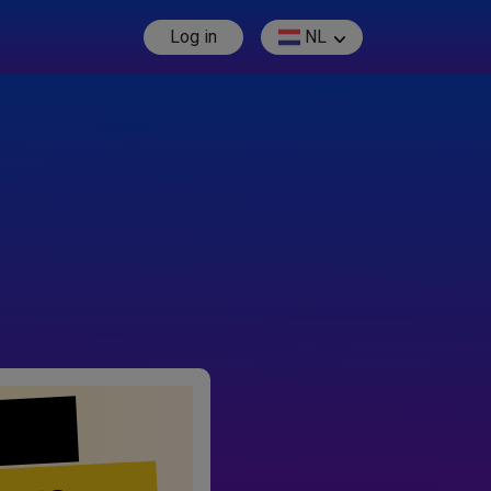
Log in
NL