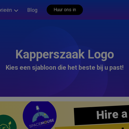
rieën
Blog
Huur ons in
Kapperszaak Logo
Kies een sjabloon die het beste bij u past!
Hire a