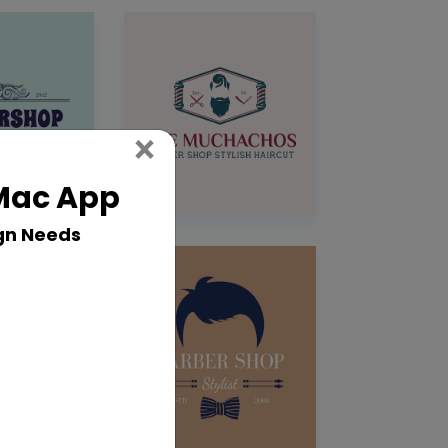
Close
×
 Mac App
gn Needs