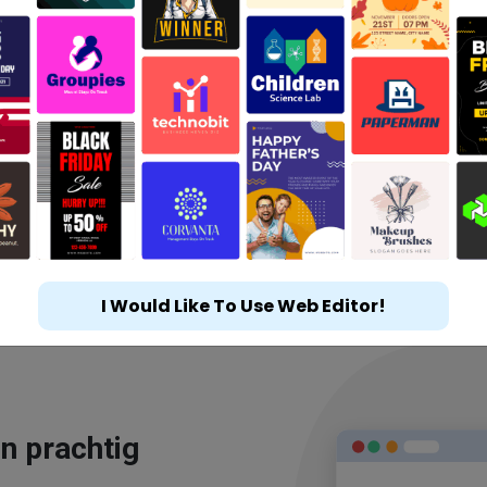
I Would Like To Use Web Editor!
n prachtig