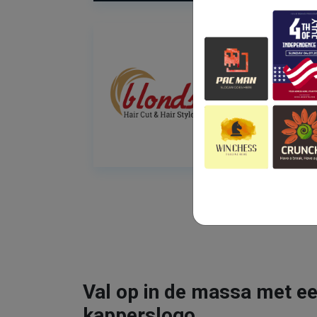
Val op in de massa met ee
kapperslogo