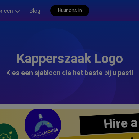
rieën
Blog
Huur ons in
Kapperszaak Logo
Kies een sjabloon die het beste bij u past!
Hire a