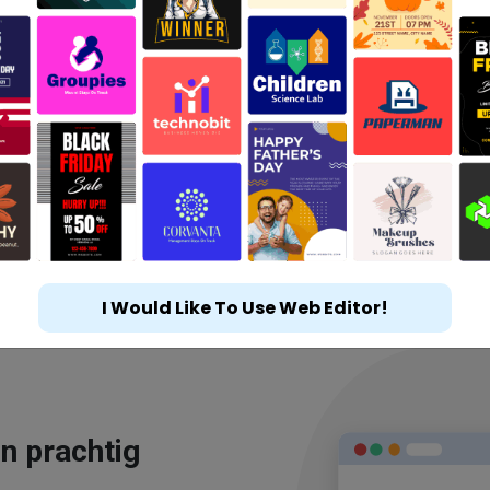
I Would Like To Use Web Editor!
n prachtig