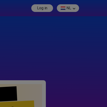
Log in
NL