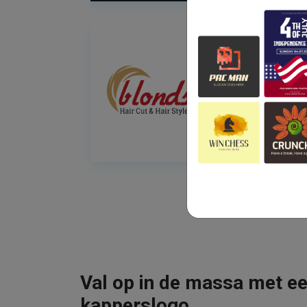
Val op in de massa met ee
kapperslogo