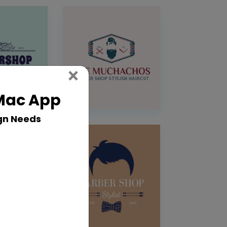
Close
×
 Mac App
gn Needs