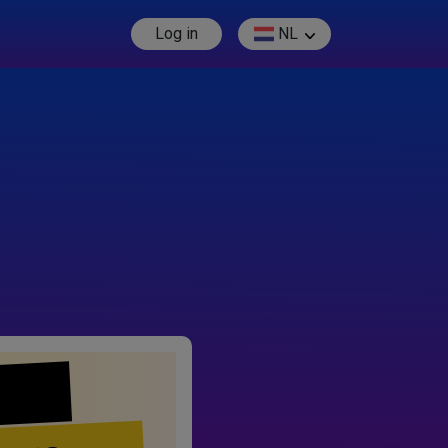
Log in
NL