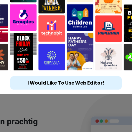
I Would Like To Use Web Editor!
n prachtig