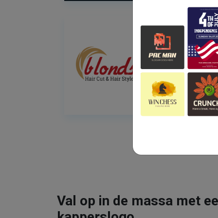
Val op in de massa met ee
kapperslogo