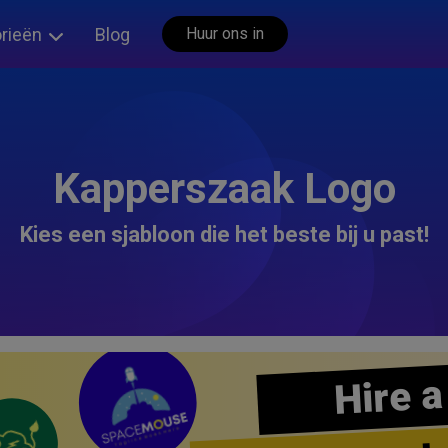
rieën
Blog
Huur ons in
Kapperszaak Logo
Kies een sjabloon die het beste bij u past!
Hire a