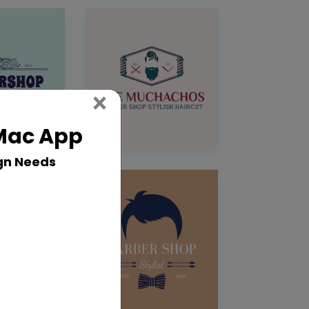
Close
×
 Mac App
gn Needs