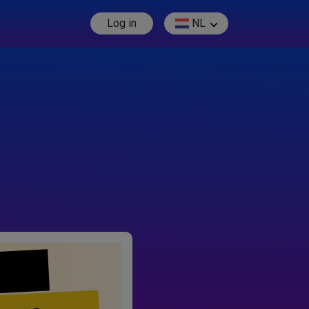
Log in
NL