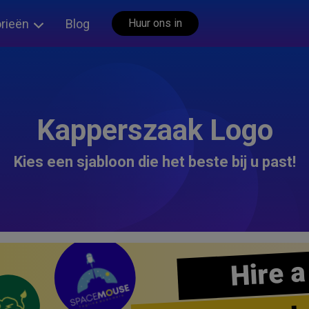
rieën
Blog
Huur ons in
Kapperszaak Logo
Kies een sjabloon die het beste bij u past!
Hire a