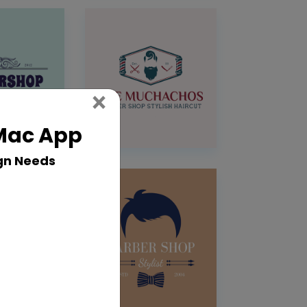
Close
×
 Mac App
gn Needs