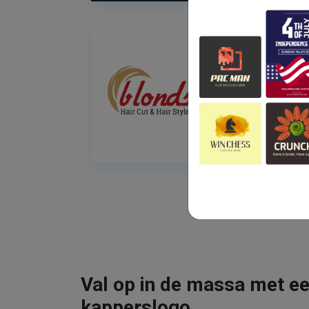
Val op in de massa met ee
kapperslogo