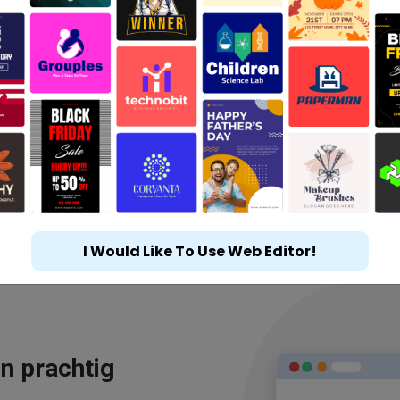
I Would Like To Use Web Editor!
n prachtig