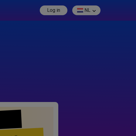
Log in
NL