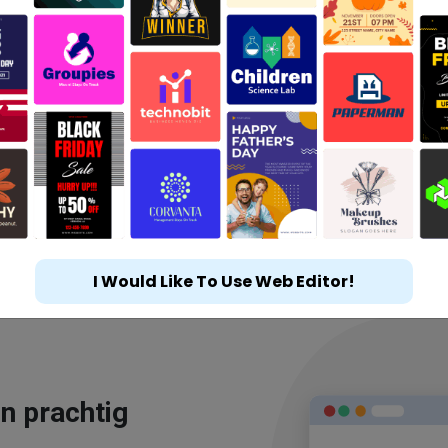
I Would Like To Use Web Editor!
n prachtig