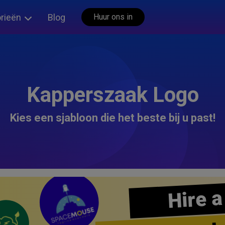
rieën
Blog
Huur ons in
Kapperszaak Logo
Kies een sjabloon die het beste bij u past!
Hire a