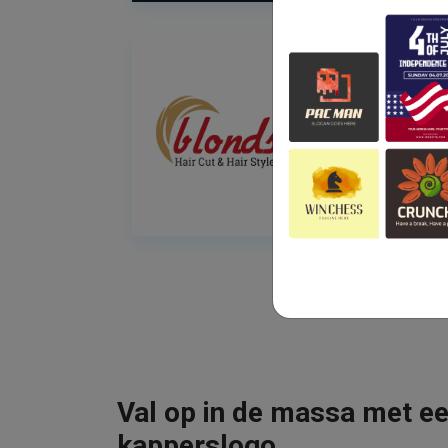
Val op in de massa met ee
kapperslogo