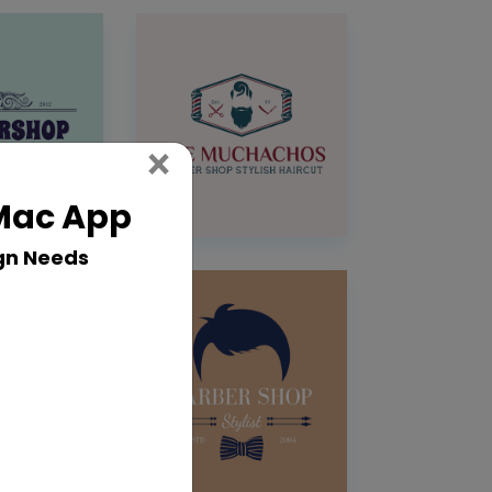
Close
×
 Mac App
gn Needs