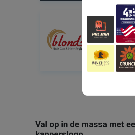
Val op in de massa met ee
kapperslogo