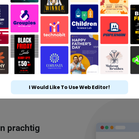
I Would Like To Use Web Editor!
n prachtig