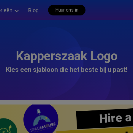
rieën
Blog
Huur ons in
Kapperszaak Logo
Kies een sjabloon die het beste bij u past!
Hire a