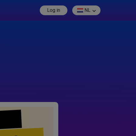
Log in
NL