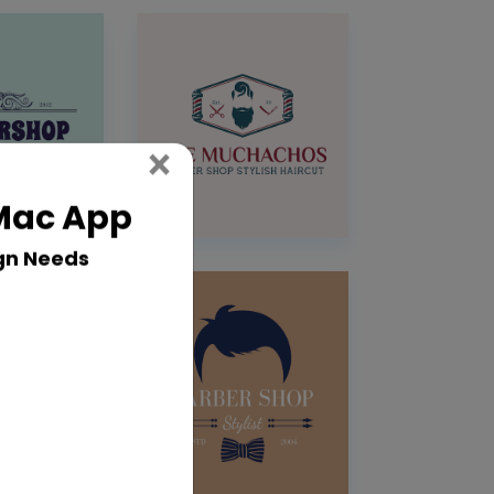
Close
×
 Mac App
gn Needs