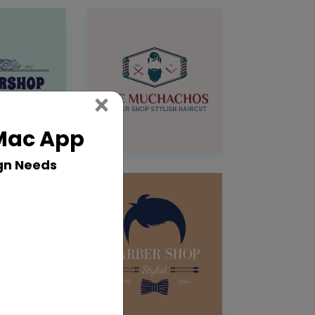
Close
×
 Mac App
gn Needs