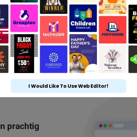
I Would Like To Use Web Editor!
n prachtig