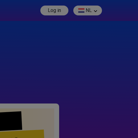
Log in
NL