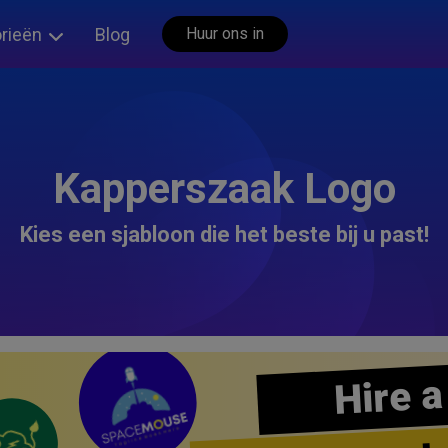
rieën
Blog
Huur ons in
Kapperszaak Logo
Kies een sjabloon die het beste bij u past!
Hire a