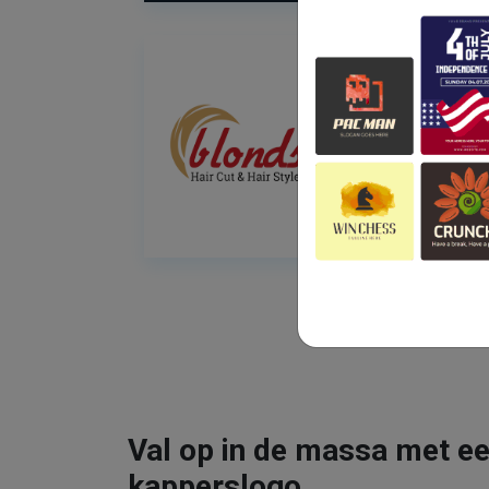
Val op in de massa met ee
kapperslogo