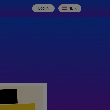
Log in
NL