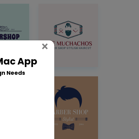
Close
×
 Mac App
gn Needs