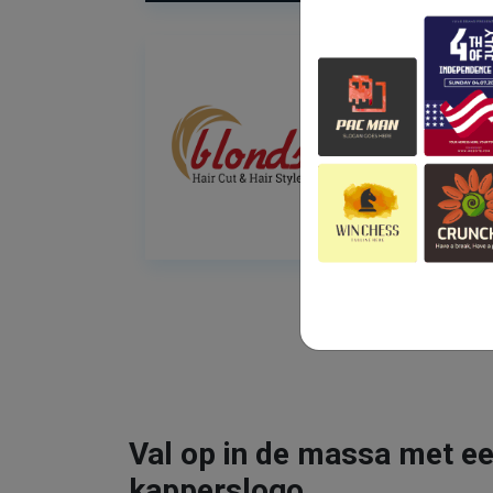
Val op in de massa met ee
kapperslogo