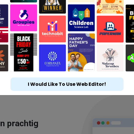
I Would Like To Use Web Editor!
n prachtig