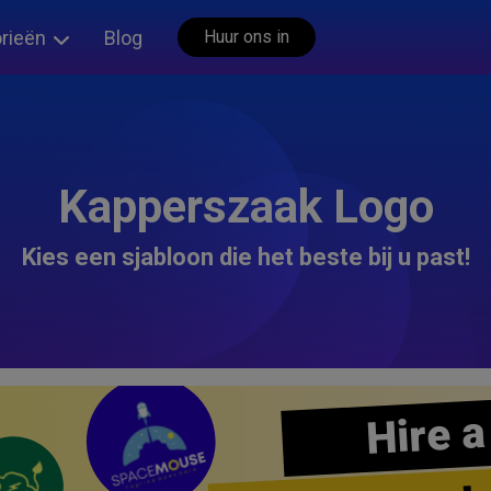
rieën
Blog
Huur ons in
Kapperszaak Logo
Kies een sjabloon die het beste bij u past!
Hire a