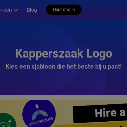
rieën
Blog
Huur ons in
Kapperszaak Logo
Kies een sjabloon die het beste bij u past!
Hire a