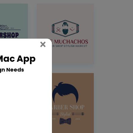
Close
×
 Mac App
gn Needs