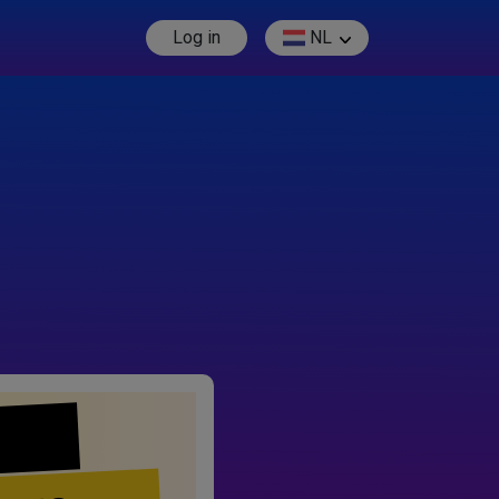
Log in
NL