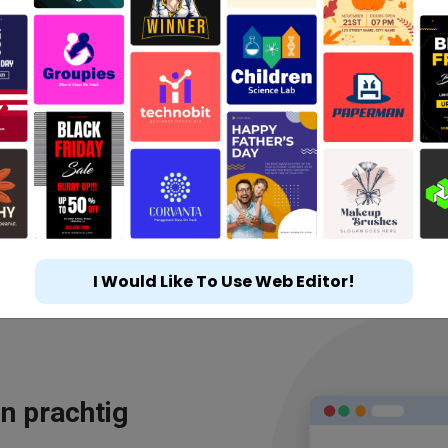
I Would Like To Use Web Editor!
n prachtig