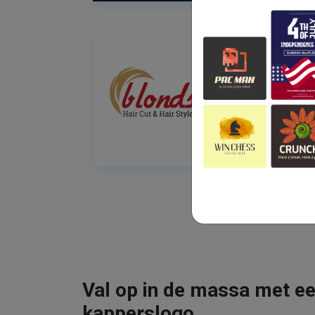
Val op in de massa met ee
kapperslogo