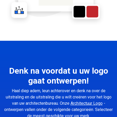
Denk na voordat u uw logo
gaat ontwerpen!
Haal diep adem, leun achterover en denk na over de
uitstraling en de uitstraling die u wilt creëren voor het logo
van uw architectenbureau. Onze
Architectuur Logo
-
ontwerpen vallen onder de volgende categorieën. Selecteer
de meest geschikte voor uw merk.