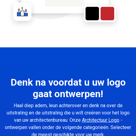
Denk na voordat u uw logo
gaat ontwerpen!
Haal diep adem, leun achterover en denk na over de
uitstraling en de uitstraling die u wilt creëren voor het logo
van uw architectenbureau. Onze
Architectuur Logo
-
ontwerpen vallen onder de volgende categorieën. Selecteer
de meest geschikte voor uw merk.