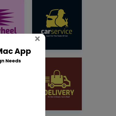
Close
×
 Mac App
gn Needs