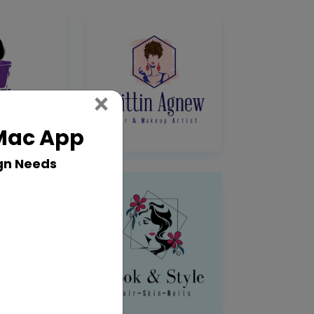
Close
×
 Mac App
gn Needs