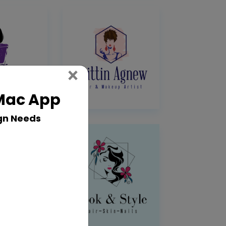
Close
×
 Mac App
gn Needs