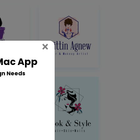
Close
×
 Mac App
gn Needs