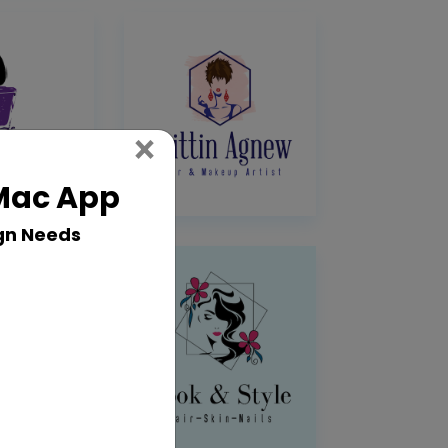
Close
×
 Mac App
gn Needs