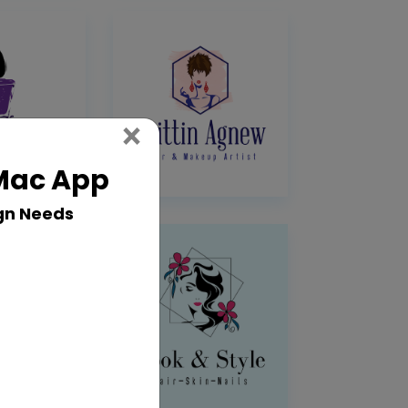
Close
×
 Mac App
gn Needs