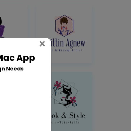
Close
×
 Mac App
gn Needs