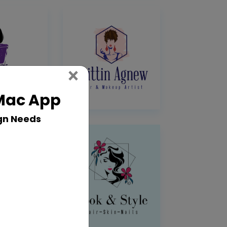
Close
×
 Mac App
gn Needs