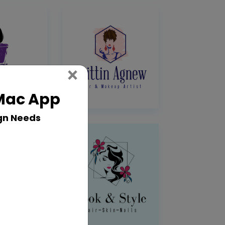
Close
×
 Mac App
gn Needs