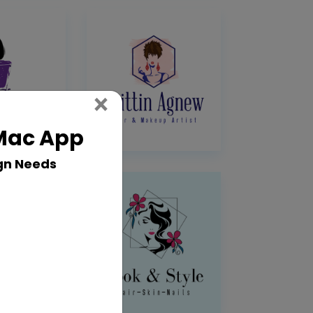
Close
×
 Mac App
gn Needs