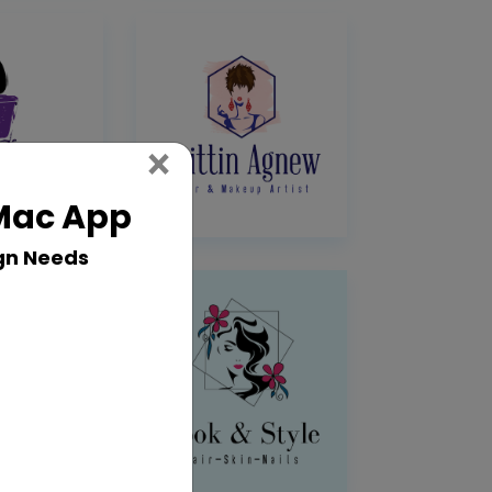
Close
×
 Mac App
gn Needs