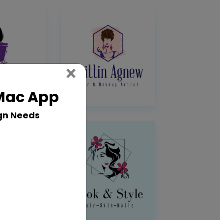
Close
×
 Mac App
gn Needs