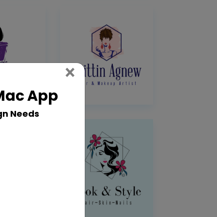
Close
×
 Mac App
gn Needs