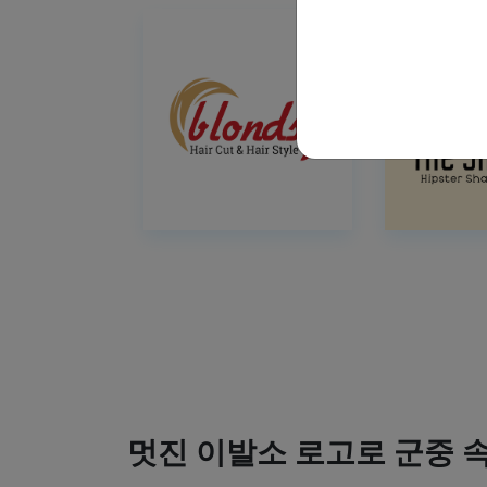
멋진 이발소 로고로 군중 