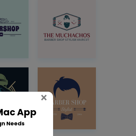
Close
×
 Mac App
gn Needs