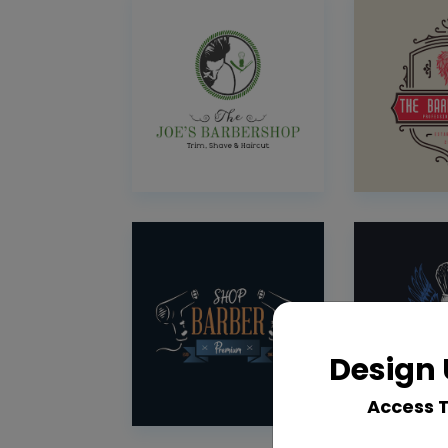
Design 
Access 