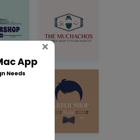
Close
×
 Mac App
gn Needs