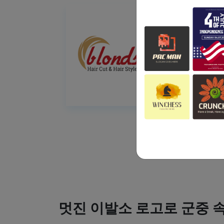
멋진 이발소 로고로 군중 