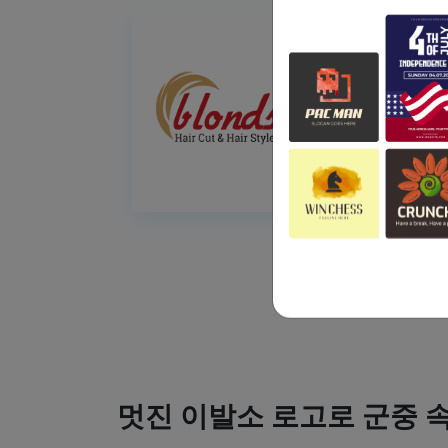
멋진 이발소 로고로 군중 