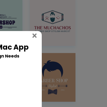
Close
×
 Mac App
gn Needs