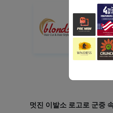
멋진 이발소 로고로 군중 