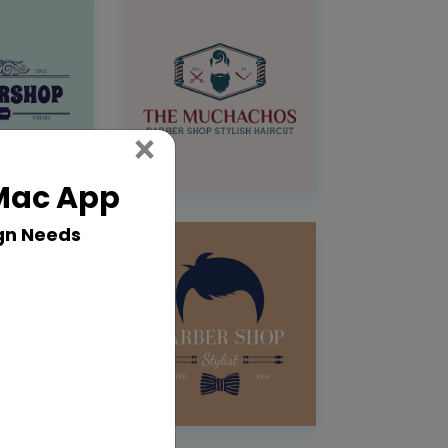
Close
×
 Mac App
gn Needs