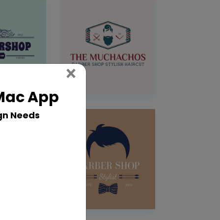
Close
×
 Mac App
gn Needs