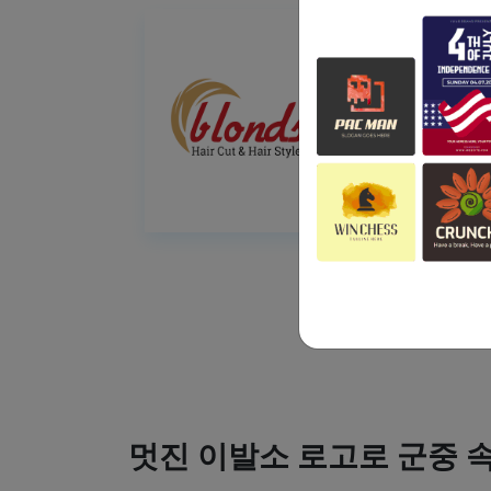
멋진 이발소 로고로 군중 