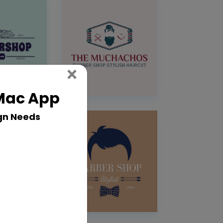
Close
×
 Mac App
gn Needs