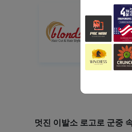
멋진 이발소 로고로 군중 